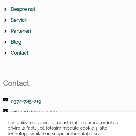
k
n
Despre noi
Servicii
Parteneri
Blog
Contact
Contact
0372-785-219
office@tehmoprod.ro
Prin utilizarea serviciilor noastre, îți exprimi acordul cu
Str. Lt. Av. Serban Petrescu nr.6, Sector 1, Bucuresti
privire la faptul că folosim module cookie și alte
tehnologii similare în scopul îmbunătățirii și al
RO35403707