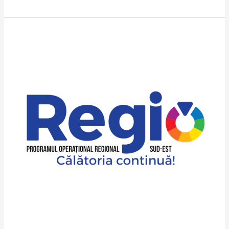
Proiect
POR
2.1