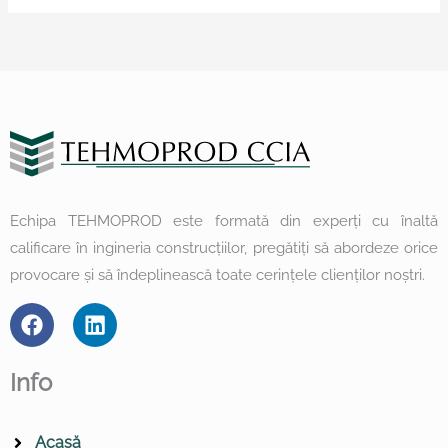
Echipa TEHMOPROD este formată din experți cu înaltă
calificare în ingineria construcțiilor, pregătiți să abordeze orice
provocare și să îndeplinească toate cerințele clienților noștri.
F
L
a
i
c
n
e
k
Info
b
e
o
d
o
i
Acasă