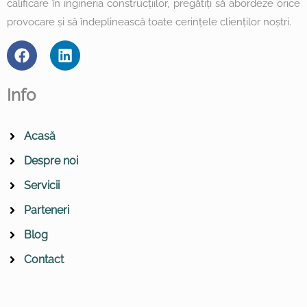
calificare în ingineria construcțiilor, pregătiți să abordeze orice
provocare și să îndeplinească toate cerințele clienților noștri.
F
L
a
i
c
n
e
k
Info
b
e
o
d
o
i
Acasă
k
n
Despre noi
Servicii
Parteneri
Blog
Contact